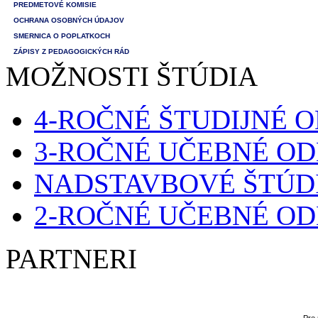
PREDMETOVÉ KOMISIE
OCHRANA OSOBNÝCH ÚDAJOV
SMERNICA O POPLATKOCH
ZÁPISY Z PEDAGOGICKÝCH RÁD
MOŽNOSTI ŠTÚDIA
4-ROČNÉ ŠTUDIJNÉ 
3-ROČNÉ UČEBNÉ O
NADSTAVBOVÉ ŠTÚD
2-ROČNÉ UČEBNÉ O
PARTNERI
Pre