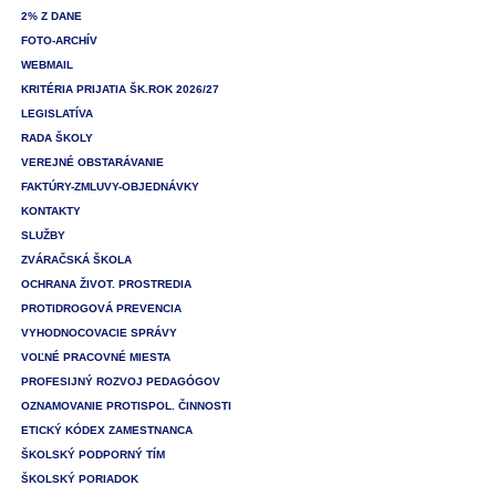
2% Z DANE
FOTO-ARCHÍV
WEBMAIL
KRITÉRIA PRIJATIA ŠK.ROK 2026/27
LEGISLATÍVA
RADA ŠKOLY
VEREJNÉ OBSTARÁVANIE
FAKTÚRY-ZMLUVY-OBJEDNÁVKY
KONTAKTY
SLUŽBY
ZVÁRAČSKÁ ŠKOLA
OCHRANA ŽIVOT. PROSTREDIA
PROTIDROGOVÁ PREVENCIA
VYHODNOCOVACIE SPRÁVY
VOĽNÉ PRACOVNÉ MIESTA
PROFESIJNÝ ROZVOJ PEDAGÓGOV
OZNAMOVANIE PROTISPOL. ČINNOSTI
ETICKÝ KÓDEX ZAMESTNANCA
ŠKOLSKÝ PODPORNÝ TÍM
ŠKOLSKÝ PORIADOK