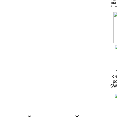
KRE
firm
KR
po
S