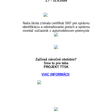
1.7 - 31.8.2026
Naša škola získala certifikát SKF pre správnu
identifikáciu a odstraňovanie porúch a správnu
montáž súčiastok v automobilovom priemysle
Zažívaš náročné obdobie?
Sme tu pre teba
PROJEKT TTSK
VIAC INFORMÁCII