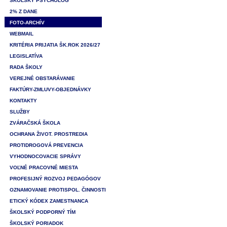
ŠKOLSKÝ PSYCHOLÓG
2% Z DANE
FOTO-ARCHÍV
WEBMAIL
KRITÉRIA PRIJATIA ŠK.ROK 2026/27
LEGISLATÍVA
RADA ŠKOLY
VEREJNÉ OBSTARÁVANIE
FAKTÚRY-ZMLUVY-OBJEDNÁVKY
KONTAKTY
SLUŽBY
ZVÁRAČSKÁ ŠKOLA
OCHRANA ŽIVOT. PROSTREDIA
PROTIDROGOVÁ PREVENCIA
VYHODNOCOVACIE SPRÁVY
VOĽNÉ PRACOVNÉ MIESTA
PROFESIJNÝ ROZVOJ PEDAGÓGOV
OZNAMOVANIE PROTISPOL. ČINNOSTI
ETICKÝ KÓDEX ZAMESTNANCA
ŠKOLSKÝ PODPORNÝ TÍM
ŠKOLSKÝ PORIADOK