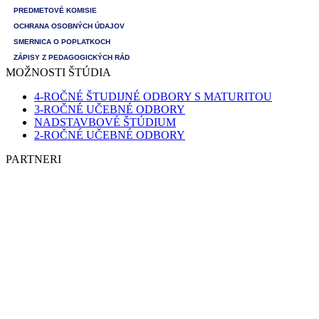
PREDMETOVÉ KOMISIE
OCHRANA OSOBNÝCH ÚDAJOV
SMERNICA O POPLATKOCH
ZÁPISY Z PEDAGOGICKÝCH RÁD
MOŽNOSTI ŠTÚDIA
4-ROČNÉ ŠTUDIJNÉ ODBORY S MATURITOU
3-ROČNÉ UČEBNÉ ODBORY
NADSTAVBOVÉ ŠTÚDIUM
2-ROČNÉ UČEBNÉ ODBORY
PARTNERI