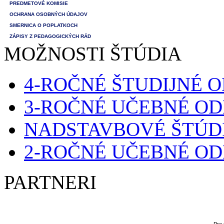
PREDMETOVÉ KOMISIE
OCHRANA OSOBNÝCH ÚDAJOV
SMERNICA O POPLATKOCH
ZÁPISY Z PEDAGOGICKÝCH RÁD
MOŽNOSTI ŠTÚDIA
4-ROČNÉ ŠTUDIJNÉ 
3-ROČNÉ UČEBNÉ O
NADSTAVBOVÉ ŠTÚD
2-ROČNÉ UČEBNÉ O
PARTNERI
Pre