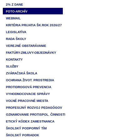
2% Z DANE
FOTO-ARCHÍV
WEBMAIL
KRITÉRIA PRIJATIA ŠK.ROK 2026/27
LEGISLATÍVA
RADA ŠKOLY
VEREJNÉ OBSTARÁVANIE
FAKTÚRY-ZMLUVY-OBJEDNÁVKY
KONTAKTY
SLUŽBY
ZVÁRAČSKÁ ŠKOLA
OCHRANA ŽIVOT. PROSTREDIA
PROTIDROGOVÁ PREVENCIA
VYHODNOCOVACIE SPRÁVY
VOĽNÉ PRACOVNÉ MIESTA
PROFESIJNÝ ROZVOJ PEDAGÓGOV
OZNAMOVANIE PROTISPOL. ČINNOSTI
ETICKÝ KÓDEX ZAMESTNANCA
ŠKOLSKÝ PODPORNÝ TÍM
ŠKOLSKÝ PORIADOK