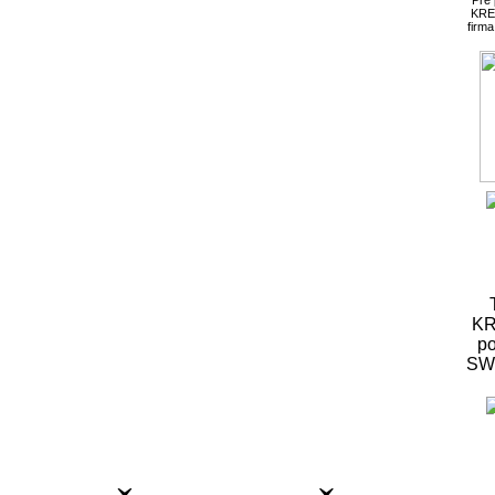
KRE
firm
KR
po
S