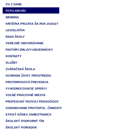
2% Z DANE
FOTO-ARCHÍV
WEBMAIL
KRITÉRIA PRIJATIA ŠK.ROK 2026/27
LEGISLATÍVA
RADA ŠKOLY
VEREJNÉ OBSTARÁVANIE
FAKTÚRY-ZMLUVY-OBJEDNÁVKY
KONTAKTY
SLUŽBY
ZVÁRAČSKÁ ŠKOLA
OCHRANA ŽIVOT. PROSTREDIA
PROTIDROGOVÁ PREVENCIA
VYHODNOCOVACIE SPRÁVY
VOĽNÉ PRACOVNÉ MIESTA
PROFESIJNÝ ROZVOJ PEDAGÓGOV
OZNAMOVANIE PROTISPOL. ČINNOSTI
ETICKÝ KÓDEX ZAMESTNANCA
ŠKOLSKÝ PODPORNÝ TÍM
ŠKOLSKÝ PORIADOK