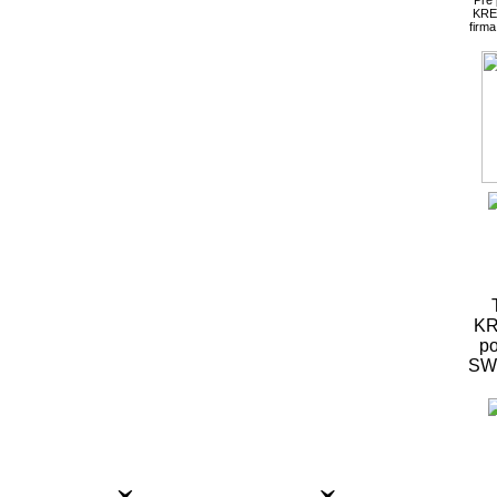
KRE
firm
KR
po
S