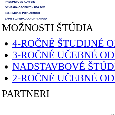
PREDMETOVÉ KOMISIE
OCHRANA OSOBNÝCH ÚDAJOV
SMERNICA O POPLATKOCH
ZÁPISY Z PEDAGOGICKÝCH RÁD
MOŽNOSTI ŠTÚDIA
4-ROČNÉ ŠTUDIJNÉ 
3-ROČNÉ UČEBNÉ O
NADSTAVBOVÉ ŠTÚD
2-ROČNÉ UČEBNÉ O
PARTNERI
Pre