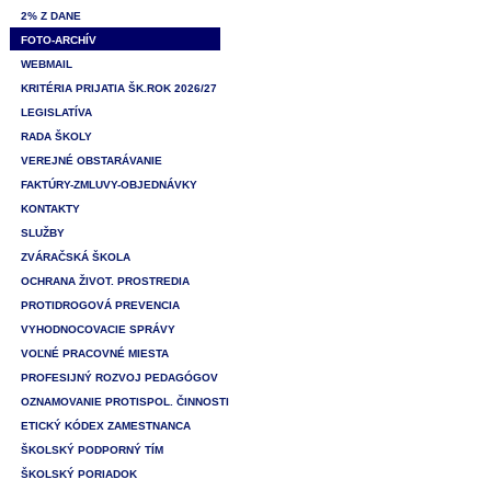
2% Z DANE
FOTO-ARCHÍV
WEBMAIL
KRITÉRIA PRIJATIA ŠK.ROK 2026/27
LEGISLATÍVA
RADA ŠKOLY
VEREJNÉ OBSTARÁVANIE
FAKTÚRY-ZMLUVY-OBJEDNÁVKY
KONTAKTY
SLUŽBY
ZVÁRAČSKÁ ŠKOLA
OCHRANA ŽIVOT. PROSTREDIA
PROTIDROGOVÁ PREVENCIA
VYHODNOCOVACIE SPRÁVY
VOĽNÉ PRACOVNÉ MIESTA
PROFESIJNÝ ROZVOJ PEDAGÓGOV
OZNAMOVANIE PROTISPOL. ČINNOSTI
ETICKÝ KÓDEX ZAMESTNANCA
ŠKOLSKÝ PODPORNÝ TÍM
ŠKOLSKÝ PORIADOK