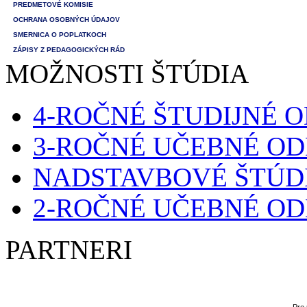
PREDMETOVÉ KOMISIE
OCHRANA OSOBNÝCH ÚDAJOV
SMERNICA O POPLATKOCH
ZÁPISY Z PEDAGOGICKÝCH RÁD
MOŽNOSTI ŠTÚDIA
4-ROČNÉ ŠTUDIJNÉ 
3-ROČNÉ UČEBNÉ O
NADSTAVBOVÉ ŠTÚD
2-ROČNÉ UČEBNÉ O
PARTNERI
Pre