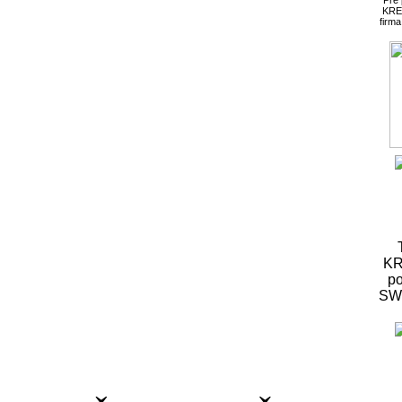
KRE
firm
KR
po
S