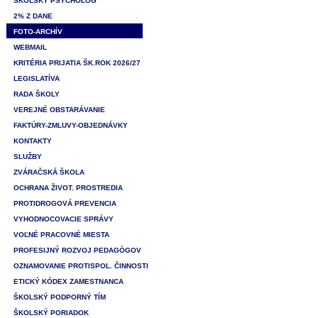
ŠKOLSKÝ PSYCHOLÓG
2% Z DANE
FOTO-ARCHÍV
WEBMAIL
KRITÉRIA PRIJATIA ŠK.ROK 2026/27
LEGISLATÍVA
RADA ŠKOLY
VEREJNÉ OBSTARÁVANIE
FAKTÚRY-ZMLUVY-OBJEDNÁVKY
KONTAKTY
SLUŽBY
ZVÁRAČSKÁ ŠKOLA
OCHRANA ŽIVOT. PROSTREDIA
PROTIDROGOVÁ PREVENCIA
VYHODNOCOVACIE SPRÁVY
VOĽNÉ PRACOVNÉ MIESTA
PROFESIJNÝ ROZVOJ PEDAGÓGOV
OZNAMOVANIE PROTISPOL. ČINNOSTI
ETICKÝ KÓDEX ZAMESTNANCA
ŠKOLSKÝ PODPORNÝ TÍM
ŠKOLSKÝ PORIADOK