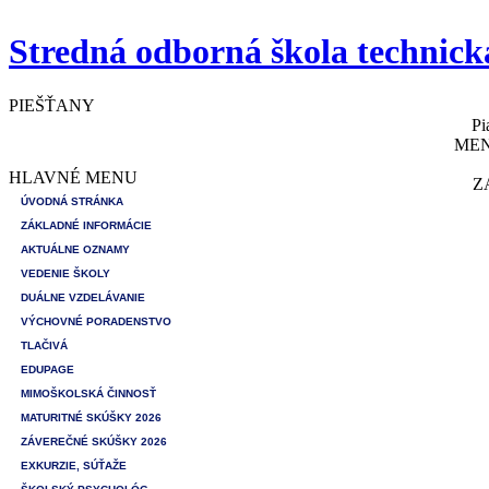
Stredná odborná škola technick
PIEŠŤANY
Pi
MEN
HLAVNÉ MENU
Z
ÚVODNÁ STRÁNKA
ZÁKLADNÉ INFORMÁCIE
AKTUÁLNE OZNAMY
VEDENIE ŠKOLY
DUÁLNE VZDELÁVANIE
VÝCHOVNÉ PORADENSTVO
TLAČIVÁ
EDUPAGE
MIMOŠKOLSKÁ ČINNOSŤ
MATURITNÉ SKÚŠKY 2026
ZÁVEREČNÉ SKÚŠKY 2026
EXKURZIE, SÚŤAŽE