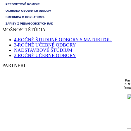
PREDMETOVÉ KOMISIE
OCHRANA OSOBNÝCH ÚDAJOV
SMERNICA O POPLATKOCH
ZÁPISY Z PEDAGOGICKÝCH RÁD
MOŽNOSTI ŠTÚDIA
4-ROČNÉ ŠTUDIJNÉ ODBORY S MATURITOU
3-ROČNÉ UČEBNÉ ODBORY
NADSTAVBOVÉ ŠTÚDIUM
2-ROČNÉ UČEBNÉ ODBORY
PARTNERI
Pre
KRE
firm