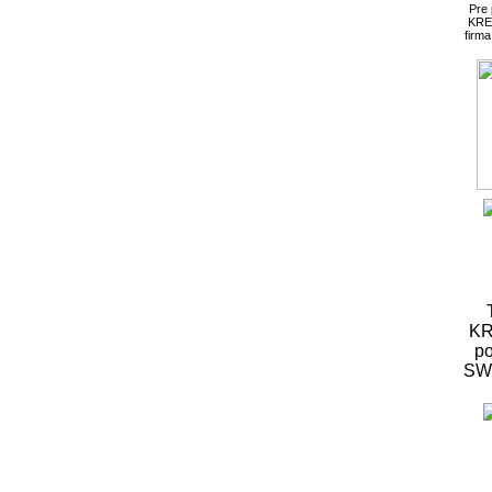
Pre
KRE
firm
KR
po
S