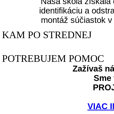
Naša škola získala 
identifikáciu a odst
montáž súčiastok v
KAM PO STREDNEJ
POTREBUJEM POMOC
Zažívaš n
Sme 
PRO
VIAC 