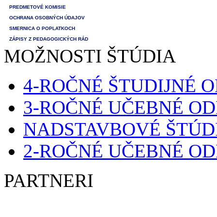
PREDMETOVÉ KOMISIE
OCHRANA OSOBNÝCH ÚDAJOV
SMERNICA O POPLATKOCH
ZÁPISY Z PEDAGOGICKÝCH RÁD
MOŽNOSTI ŠTÚDIA
4-ROČNÉ ŠTUDIJNÉ 
3-ROČNÉ UČEBNÉ O
NADSTAVBOVÉ ŠTÚD
2-ROČNÉ UČEBNÉ O
PARTNERI