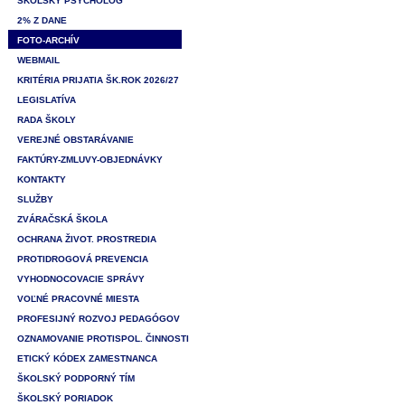
ŠKOLSKÝ PSYCHOLÓG
2% Z DANE
FOTO-ARCHÍV
WEBMAIL
KRITÉRIA PRIJATIA ŠK.ROK 2026/27
LEGISLATÍVA
RADA ŠKOLY
VEREJNÉ OBSTARÁVANIE
FAKTÚRY-ZMLUVY-OBJEDNÁVKY
KONTAKTY
SLUŽBY
ZVÁRAČSKÁ ŠKOLA
OCHRANA ŽIVOT. PROSTREDIA
PROTIDROGOVÁ PREVENCIA
VYHODNOCOVACIE SPRÁVY
VOĽNÉ PRACOVNÉ MIESTA
PROFESIJNÝ ROZVOJ PEDAGÓGOV
OZNAMOVANIE PROTISPOL. ČINNOSTI
ETICKÝ KÓDEX ZAMESTNANCA
ŠKOLSKÝ PODPORNÝ TÍM
ŠKOLSKÝ PORIADOK