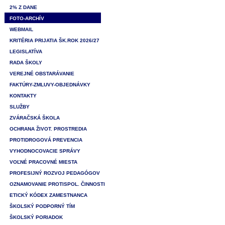
2% Z DANE
FOTO-ARCHÍV
WEBMAIL
KRITÉRIA PRIJATIA ŠK.ROK 2026/27
LEGISLATÍVA
RADA ŠKOLY
VEREJNÉ OBSTARÁVANIE
FAKTÚRY-ZMLUVY-OBJEDNÁVKY
KONTAKTY
SLUŽBY
ZVÁRAČSKÁ ŠKOLA
OCHRANA ŽIVOT. PROSTREDIA
PROTIDROGOVÁ PREVENCIA
VYHODNOCOVACIE SPRÁVY
VOĽNÉ PRACOVNÉ MIESTA
PROFESIJNÝ ROZVOJ PEDAGÓGOV
OZNAMOVANIE PROTISPOL. ČINNOSTI
ETICKÝ KÓDEX ZAMESTNANCA
ŠKOLSKÝ PODPORNÝ TÍM
ŠKOLSKÝ PORIADOK