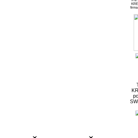
KRE
firm
KR
po
S