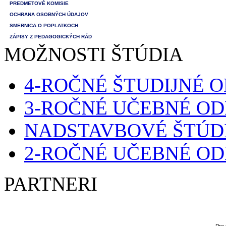
PREDMETOVÉ KOMISIE
OCHRANA OSOBNÝCH ÚDAJOV
SMERNICA O POPLATKOCH
ZÁPISY Z PEDAGOGICKÝCH RÁD
MOŽNOSTI ŠTÚDIA
4-ROČNÉ ŠTUDIJNÉ 
3-ROČNÉ UČEBNÉ O
NADSTAVBOVÉ ŠTÚD
2-ROČNÉ UČEBNÉ O
PARTNERI
Pre