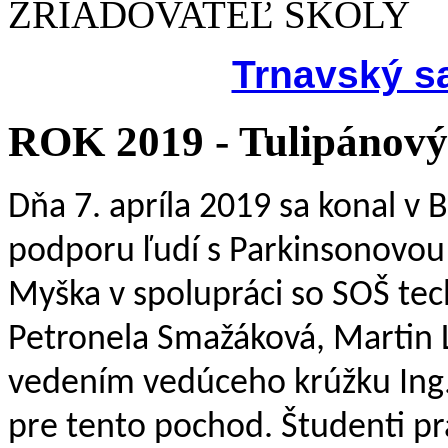
ZRIAĎOVATEĽ ŠKOLY
Trnavský s
ROK 2019 - Tulipánový
Dňa 7. apríla 2019 sa konal v 
podporu ľudí s Parkinsonovou 
Myška v spolupráci so SOŠ tech
Petronela Smažáková, Martin L
vedením vedúceho krúžku Ing. 
pre tento pochod. Študenti pra