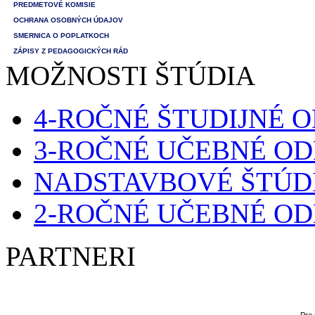
PREDMETOVÉ KOMISIE
OCHRANA OSOBNÝCH ÚDAJOV
SMERNICA O POPLATKOCH
ZÁPISY Z PEDAGOGICKÝCH RÁD
MOŽNOSTI ŠTÚDIA
4-ROČNÉ ŠTUDIJNÉ 
3-ROČNÉ UČEBNÉ O
NADSTAVBOVÉ ŠTÚD
2-ROČNÉ UČEBNÉ O
PARTNERI
Pre