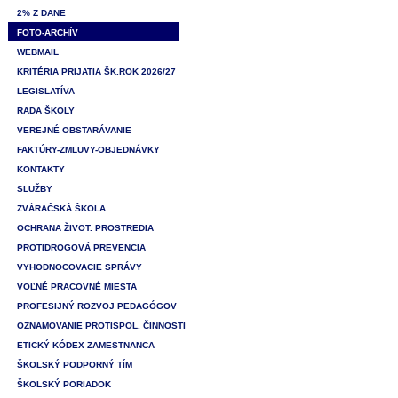
2% Z DANE
FOTO-ARCHÍV
WEBMAIL
KRITÉRIA PRIJATIA ŠK.ROK 2026/27
LEGISLATÍVA
RADA ŠKOLY
VEREJNÉ OBSTARÁVANIE
FAKTÚRY-ZMLUVY-OBJEDNÁVKY
KONTAKTY
SLUŽBY
ZVÁRAČSKÁ ŠKOLA
OCHRANA ŽIVOT. PROSTREDIA
PROTIDROGOVÁ PREVENCIA
VYHODNOCOVACIE SPRÁVY
VOĽNÉ PRACOVNÉ MIESTA
PROFESIJNÝ ROZVOJ PEDAGÓGOV
OZNAMOVANIE PROTISPOL. ČINNOSTI
ETICKÝ KÓDEX ZAMESTNANCA
ŠKOLSKÝ PODPORNÝ TÍM
ŠKOLSKÝ PORIADOK