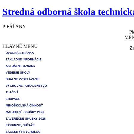
Stredná odborná škola technick
PIEŠŤANY
Pi
MEN
HLAVNÉ MENU
Z
ÚVODNÁ STRÁNKA
ZÁKLADNÉ INFORMÁCIE
AKTUÁLNE OZNAMY
VEDENIE ŠKOLY
DUÁLNE VZDELÁVANIE
VÝCHOVNÉ PORADENSTVO
TLAČIVÁ
EDUPAGE
MIMOŠKOLSKÁ ČINNOSŤ
MATURITNÉ SKÚŠKY 2026
ZÁVEREČNÉ SKÚŠKY 2026
EXKURZIE, SÚŤAŽE
ŠKOLSKÝ PSYCHOLÓG