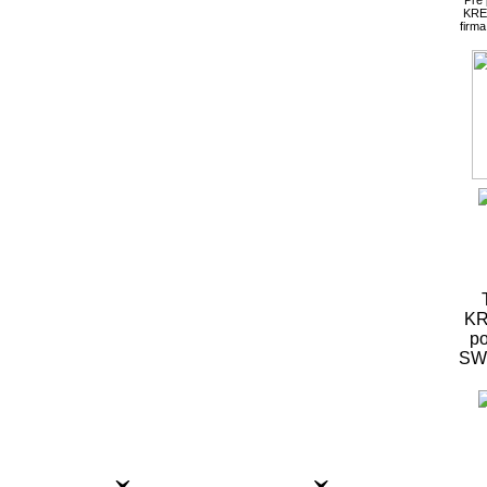
KRE
firm
KR
po
S